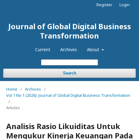
Register
Login
Journal of Global Digital Business
Transformation
Current
Archives
About
Search
Home
/
Archives
/
Vol 1 No 1 (2026): Journal of Global Digital Business Transformation
/
Articles
Analisis Rasio Likuiditas Untuk
Mengukur Kinerja Keuangan Pada