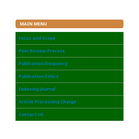
MAIN MENU
Focus and Scope
Peer Review Process
Publication Frequency
Publication Ethics
Indexing Journal
Article Processing Charge
Contact US