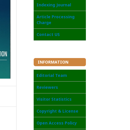
Indexing Journal
Article Processing
Charge
Contact US
INFORMATION
Editorial Team
Reviewers
Visitor Statistics
Copyright & License
Open Access Policy