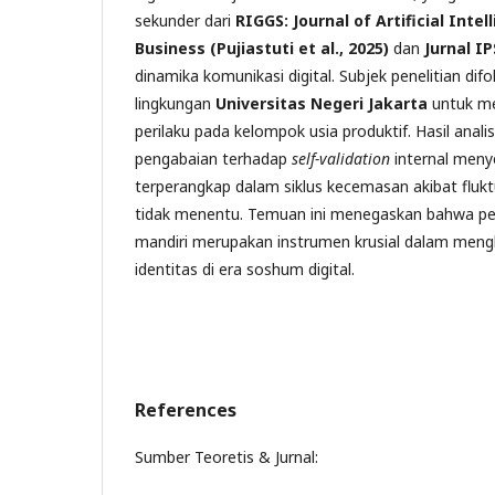
sekunder dari
RIGGS: Journal of Artificial Intel
Business (Pujiastuti et al., 2025)
dan
Jurnal I
dinamika komunikasi digital. Subjek penelitian di
lingkungan
Universitas Negeri Jakarta
untuk m
perilaku pada kelompok usia produktif. Hasil ana
pengabaian terhadap
self-validation
internal meny
terperangkap dalam siklus kecemasan akibat fluktu
tidak menentu. Temuan ini menegaskan bahwa pe
mandiri merupakan instrumen krusial dalam mengha
identitas di era soshum digital.
References
Sumber Teoretis & Jurnal: