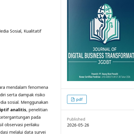
dia Sosial, Kualitatif
secara mendalam fenomena
iri serta dampak risiko
pdf
edia sosial. Menggunakan
tif analitis
, penelitian
 ketergantungan pada
Published
il observasi perilaku
2026-05-26
idasi melalui data survei