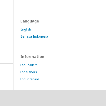
Language
English
Bahasa Indonesia
Information
For Readers
For Authors
For Librarians