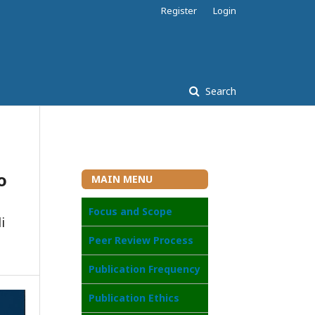
Register
Login
Search
o
MAIN MENU
Focus and Scope
i
Peer Review Process
Publication Frequency
Publication Ethics