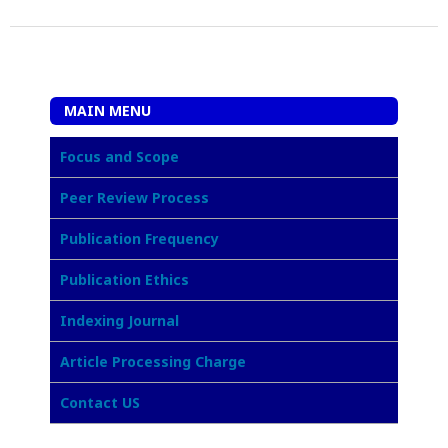
MAIN MENU
Focus and Scope
Peer Review Process
Publication Frequency
Publication Ethics
Indexing Journal
Article Processing Charge
Contact US