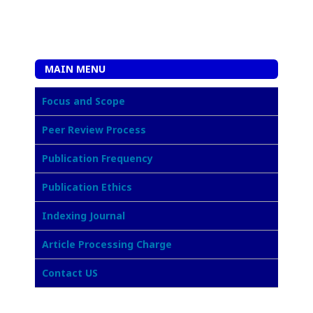
MAIN MENU
Focus and Scope
Peer Review Process
Publication Frequency
Publication Ethics
Indexing Journal
Article Processing Charge
Contact US