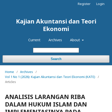
Register
Login
Kajian Akuntansi dan Teori
Ekonomi
Current
Archives
About
Search
Home
/
Archives
/
Vol 1 No 1 (2026): Kajian Akuntansi dan Teori Ekonomi (KATE)
/
Articles
ANALISIS LARANGAN RIBA
DALAM HUKUM ISLAM DAN
IMPLEMENTASINYA PADA