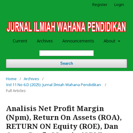
Register
Login
Current
Archives
Announcements
About
Search
Home
/
Archives
/
Vol 11 No 6.D (2025): Jurnal Ilmiah Wahana Pendidikan
/
Full Articles
Analisis Net Profit Margin
(Npm), Return On Assets (ROA),
RETURN ON Equity (ROE), Dan