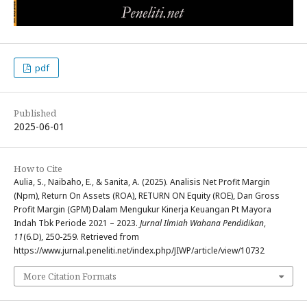
pdf
Published
2025-06-01
How to Cite
Aulia, S., Naibaho, E., & Sanita, A. (2025). Analisis Net Profit Margin
(Npm), Return On Assets (ROA), RETURN ON Equity (ROE), Dan Gross
Profit Margin (GPM) Dalam Mengukur Kinerja Keuangan Pt Mayora
Indah Tbk Periode 2021 – 2023.
Jurnal Ilmiah Wahana Pendidikan
,
11
(6.D), 250-259. Retrieved from
https://www.jurnal.peneliti.net/index.php/JIWP/article/view/10732
More Citation Formats