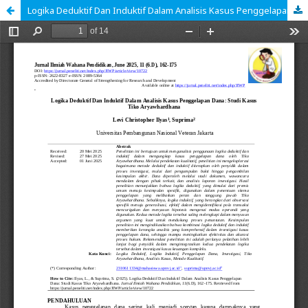
Logika Deduktif Dan Induktif Dalam Analisis Kasus Penggelapan Dana: Studi Kasus Tiko Aryawhardhana