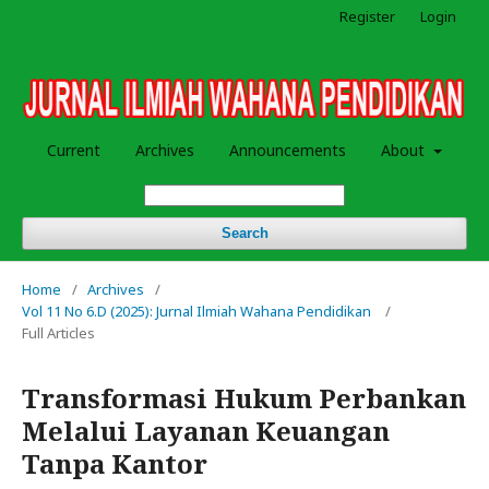
Register
Login
Current
Archives
Announcements
About
Search
Home
/
Archives
/
Vol 11 No 6.D (2025): Jurnal Ilmiah Wahana Pendidikan
/
Full Articles
Transformasi Hukum Perbankan
Melalui Layanan Keuangan
Tanpa Kantor