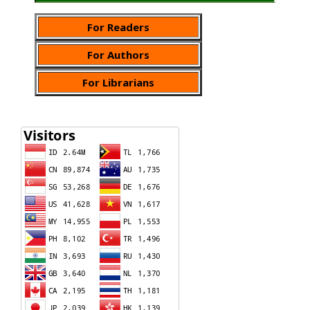
For Readers
For Authors
For Librarians