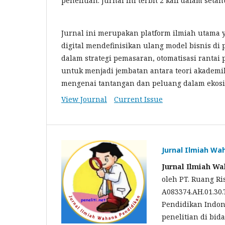
penelitian. Jurnal ini terbit 2 kali dalam setah
Jurnal ini merupakan platform ilmiah utama 
digital mendefinisikan ulang model bisnis di
dalam strategi pemasaran, otomatisasi rantai 
untuk menjadi jembatan antara teori akadem
mengenai tantangan dan peluang dalam ekosis
View Journal
Current Issue
Jurnal Ilmiah Wa
Jurnal Ilmiah W
oleh PT. Ruang Ri
A083374.AH.01.30
Pendidikan Indone
penelitian di bid