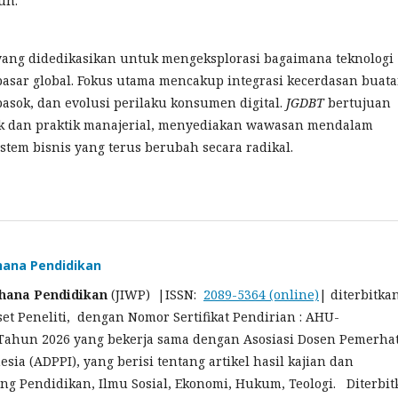
un.
yang didedikasikan untuk mengeksplorasi bagaimana teknologi
 pasar global. Fokus utama mencakup integrasi kecerdasan buat
pasok, dan evolusi perilaku konsumen digital.
JGDBT
bertujuan
ik dan praktik manajerial, menyediakan wawasan mendalam
tem bisnis yang terus berubah secara radikal.
hana Pendidikan
ahana Pendidikan
(JIWP) |ISSN:
2089-5364 (online)
| diterbitka
set Peneliti, dengan Nomor Sertifikat Pendirian : AHU-
.Tahun 2026 yang bekerja sama dengan Asosiasi Dosen Pemerhat
sia (ADPPI), yang berisi tentang artikel hasil kajian dan
ang Pendidikan, Ilmu Sosial, Ekonomi, Hukum, Teologi. Diterbi