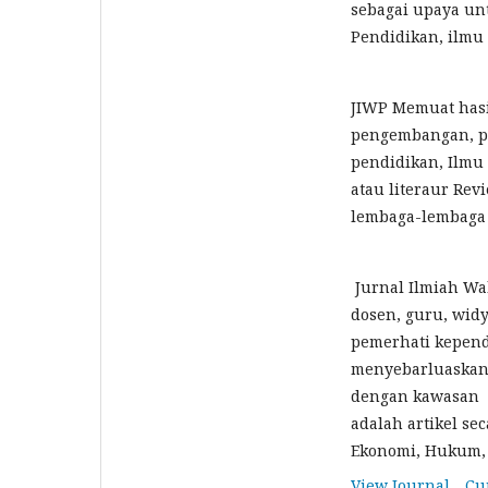
sebagai upaya un
Pendidikan, ilmu 
JIWP Memuat hasil
pengembangan, pe
pendidikan, Ilmu 
atau literaur Rev
lembaga-lembaga 
Jurnal Ilmiah W
dosen, guru, widy
pemerhati kepend
menyebarluaskan h
dengan kawasan p
adalah artikel s
Ekonomi, Hukum, 
View Journal
Cu