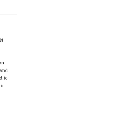
SN
on
 and
d to
ir