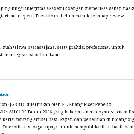
ung tinggi integritas akademik dengan memeriksa setiap nask
arisme (seperti Turnitin) sebelum masuk ke tahap review.
 mahasiswa pascasarjana, serta praktisi profesional untuk
stem registrasi online kami.
ation
ion (JGDBT), diterbitkan oleh PT. Ruang Riset Peneliti,
3374.AH.01.30.Tahun 2026 yang bekerja sama dengan Asosiasi D
erisi tentang artikel hasil kajian dan penelitian di bidang dig
 Diterbitkan sebagai upaya untuk mempublikasikan hasil-hasi