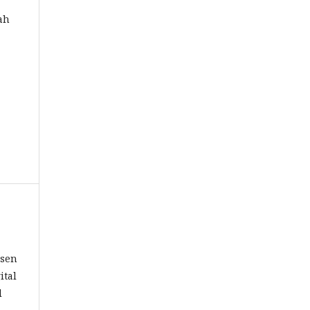
ah
osen
ital
l