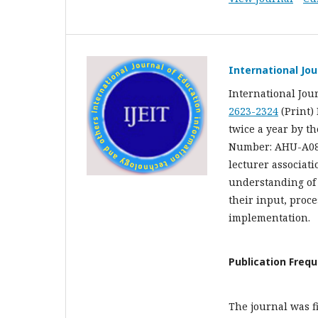
International Jo
International Jou
2623-2324
(Print)
twice a year by th
Number: AHU-A083
lecturer associat
understanding of 
their input, proc
implementation.
Publication Freq
The journal was f