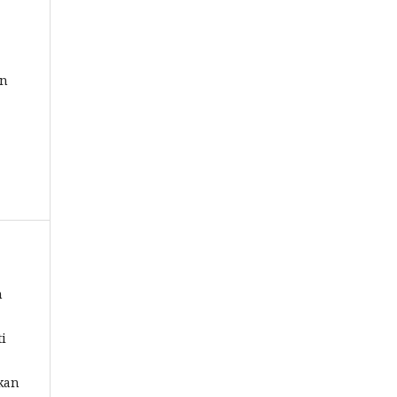
an
n
i
tkan