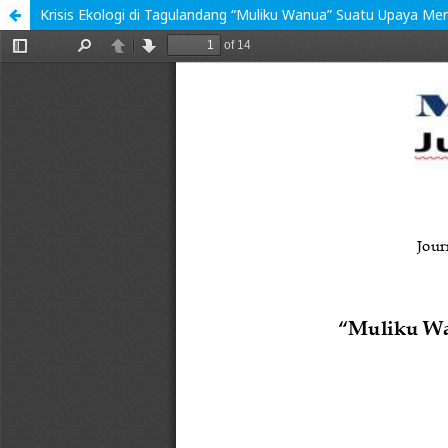
Krisis Ekologi di Tagulandang “Muliku Wanua” Suatu Upaya Meng