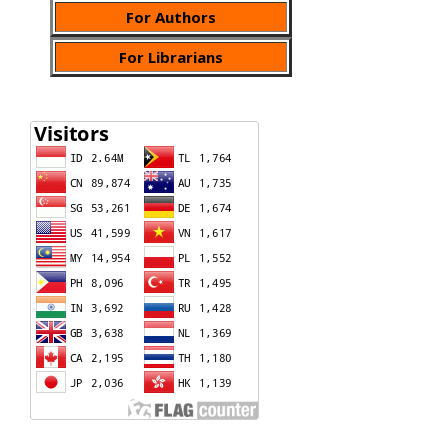
For Authors
For Librarians