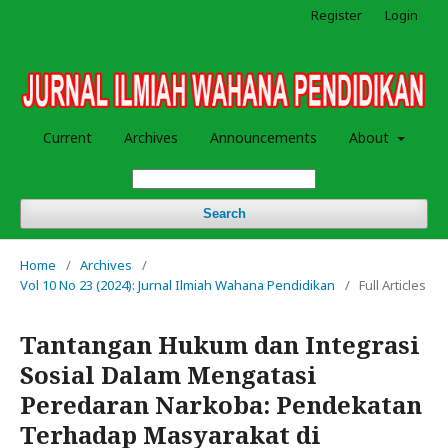
Register
Login
Current
Archives
Announcements
About
Search
Home
/
Archives
/
Vol 10 No 23 (2024): Jurnal Ilmiah Wahana Pendidikan
/
Full Articles
Tantangan Hukum dan Integrasi
Sosial Dalam Mengatasi
Peredaran Narkoba: Pendekatan
Terhadap Masyarakat di