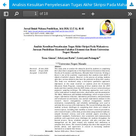
Analisis Kesulitan Penyelesaian Tugas Akhir Skripsi Pada Mahasiswa Jurusan Pendidikan Ekonomi Fakultas Ekonomi dan Bisnis Universitas Negeri Manado