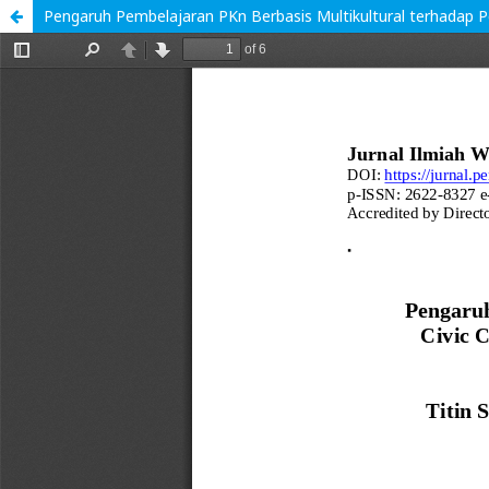
Pengaruh Pembelajaran PKn Berbasis Multikultural terhadap P