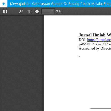
Mewujudkan Kesetaraan Gender Di Bidang Politik Melalui Fungsi